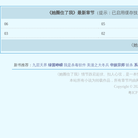
《她圈住了我》最新章节
（提示：已启用缓存技
06
05
03
02
《她
新书推荐：
九层天界
绿茵峥嵘
我是杀毒软件
美漫之大冬兵
华娱宗师
斩杀
系
空城
战争天堂
混元道纪
教练万岁
都市全能巨星
绝对交易
全职武神
位面复制
《她圈住了我》情节跌宕起伏、扣人心弦，是一本情节
本站所有小说为转载作品，所有章节均由
Copyright © 2
粤IC