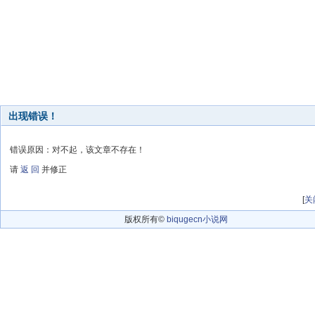
出现错误！
错误原因：对不起，该文章不存在！
请
返 回
并修正
[
关
版权所有©
biqugecn小说网