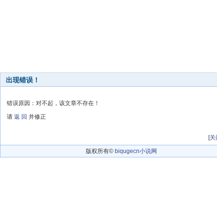
出现错误！
错误原因：对不起，该文章不存在！
请
返 回
并修正
[
关
版权所有©
biqugecn小说网