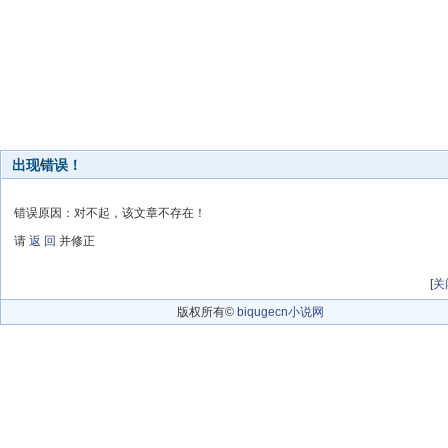
出现错误！
错误原因：对不起，该文章不存在！
请
返 回
并修正
[
关
版权所有©
biqugecn小说网