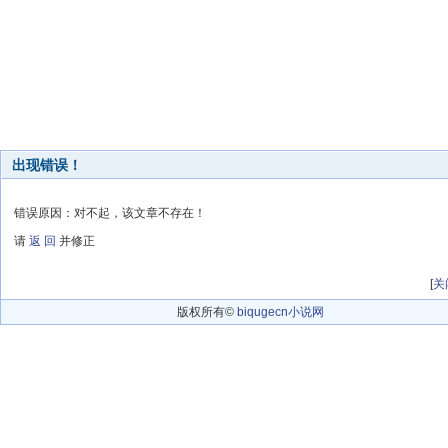
出现错误！
错误原因：对不起，该文章不存在！
请
返 回
并修正
[
关
版权所有©
biqugecn小说网