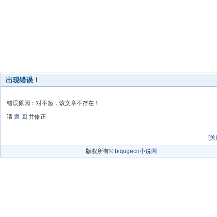
出现错误！
错误原因：对不起，该文章不存在！
请
返 回
并修正
[
关
版权所有©
biqugecn小说网