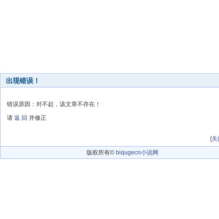
出现错误！
错误原因：对不起，该文章不存在！
请
返 回
并修正
[
关
版权所有©
biqugecn小说网