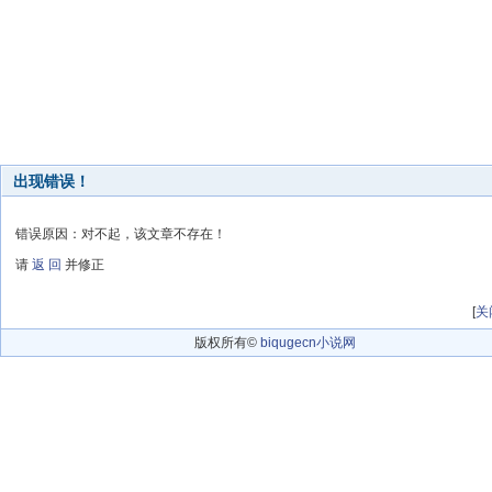
出现错误！
错误原因：对不起，该文章不存在！
请
返 回
并修正
[
关
版权所有©
biqugecn小说网