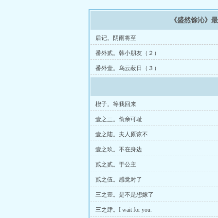
《盛然馀沁》
后记。阴雨将至
番外贰。韩小朋友（２）
番外壹。乌云蔽日（３）
楔子。等我回来
壹之三。偷亲可耻
壹之陆。夫人原谅不
壹之玖。不在身边
贰之贰。于公主
贰之伍。感觉对了
三之壹。是不是想嫁了
三之肆。I wait for you.