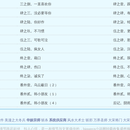
三之捌。一直喜欢你
肆之壹。
肆之三。没必要等你
肆之肆。
肆之陆。你好作
肆之柒。
肆之玖。不习惯
伍之壹。
伍之三。可歌可泣
伍之肆。
伍之陆。疯女人
伍之柒。
终之壹。藉口
终之贰。
终之肆。伤口
终之伍。
终之柒。诚实了
终之捌。
番外壹。乌云蔽日（２）
番外壹。
番外贰。韩小朋友（１）
番外贰。
番外贰。韩小朋友（４）
后记。阴
软件
美漫之大冬兵
华娱宗师
斩杀
系统供应商
风水大术士
斩邪
万界圣师
大宋将门
大宋
能巨星
绝对交易
全职武神
位面复制大师
华娱特效大亨
原始大厨王
怪物聊天群
某美漫
情节跌宕起伏、扣人心弦，是一本情节与文笔俱佳的，biqugecn小说网转载收集盛然