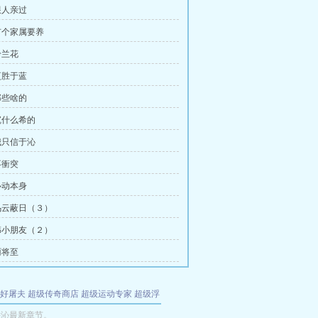
跟人亲过
有个家属要养
铃兰花
更胜于蓝
那些啥的
沉什么希的
我只信于沁
不衝突
心动本身
乌云蔽日（３）
韩小朋友（２）
雨将至
好屠夫
超级传奇商店
超级运动专家
超级浮
的特工
我夺舍了魔皇
都市极品医仙
九天
酋
馀沁最新章节。