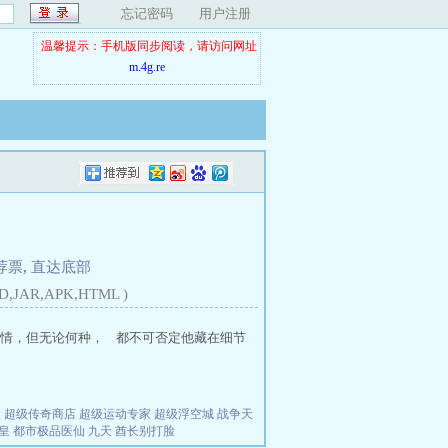
忘记密码
用户注册
温馨提示：手机版同步阅读，请访问网址
m.4g.re
荐票
,
直达底部
D,JAR,APK,HTML )
生情，但无论何种， 都不可否定他藏在细节
夫
超级传奇商店
超级运动专家
超级浮空城
战争天
皇
都市极品医仙
九天
酋长别打脸