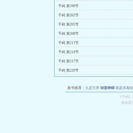
千屿 第199节
千屿 第202节
千屿 第205节
千屿 第208节
千屿 第211节
千屿 第214节
千屿 第217节
千屿 第220节
新书推荐：
九层天界
绿茵峥嵘
我是杀毒
空城
战争天堂
混元道纪
教练万岁
都市全
《千屿》
本站所