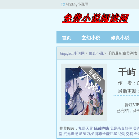
收藏4g小说网
首页
玄幻小说
修真小说
biqugecn小说网
>
修真小说
> 千屿最新章节列表
千屿
作 者：
最后更新：20
晋江VIP
已完结，番外
推荐阅读：
九层天界
绿茵峥嵘
我是杀毒软件
美
堂
混元道纪
教练万岁
都市全能巨星
绝对交易
全