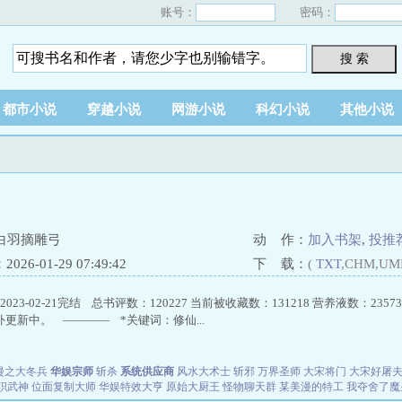
账号：
密码：
搜 索
都市小说
穿越小说
网游小说
科幻小说
其他小说
白羽摘雕弓
动 作：
加入书架
,
投推
26-01-29 07:49:42
下 载：
(
TXT
,CHM,UM
2023-02-21完结 总书评数：120227 当前被收藏数：131218 营养液数：23573
更新中。 ———— *关键词：修仙...
漫之大冬兵
华娱宗师
斩杀
系统供应商
风水大术士
斩邪
万界圣师
大宋将门
大宋好屠
职武神
位面复制大师
华娱特效大亨
原始大厨王
怪物聊天群
某美漫的特工
我夺舍了魔