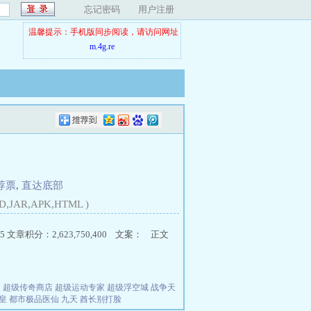
忘记密码
用户注册
温馨提示：手机版同步阅读，请访问网址
m.4g.re
荐票
,
直达底部
D,JAR,APK,HTML )
5 文章积分：2,623,750,400 文案： 正文
夫
超级传奇商店
超级运动专家
超级浮空城
战争天
皇
都市极品医仙
九天
酋长别打脸