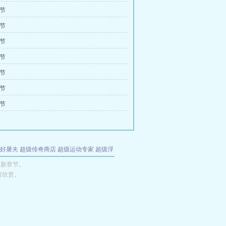
1节
4节
7节
0节
3节
6节
9节
好屠夫
超级传奇商店
超级运动专家
超级浮
的特工
我夺舍了魔皇
都市极品医仙
九天
酋
最新章节。
者欣赏。