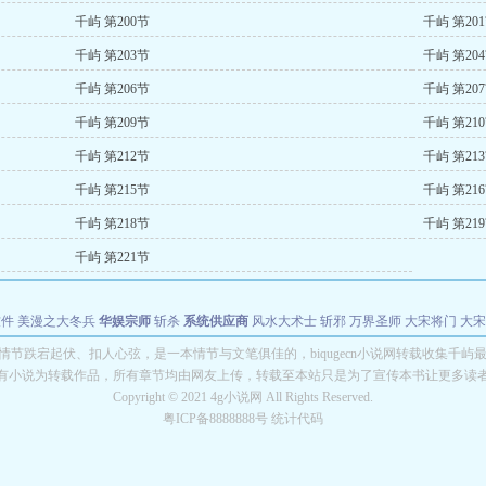
千屿 第200节
千屿 第20
千屿 第203节
千屿 第20
千屿 第206节
千屿 第20
千屿 第209节
千屿 第21
千屿 第212节
千屿 第21
千屿 第215节
千屿 第21
千屿 第218节
千屿 第21
千屿 第221节
软件
美漫之大冬兵
华娱宗师
斩杀
系统供应商
风水大术士
斩邪
万界圣师
大宋将门
大宋
能巨星
绝对交易
全职武神
位面复制大师
华娱特效大亨
原始大厨王
怪物聊天群
某美漫
情节跌宕起伏、扣人心弦，是一本情节与文笔俱佳的，biqugecn小说网转载收集千屿
有小说为转载作品，所有章节均由网友上传，转载至本站只是为了宣传本书让更多读
长别打脸
Copyright © 2021 4g小说网 All Rights Reserved.
粤ICP备8888888号 统计代码